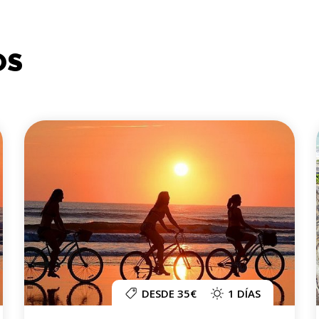
OS
DESDE 35€
1 DÍAS