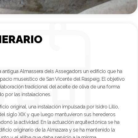
NERARIO
a antigua Almassera dels Assegadors un edificio que ha
espacio museístico de San Vicente del Raspeig. El objetivo
elaboración tradicional del aceite de oliva de una forma
o por las instalaciones.
io original, una instalación impulsada por Isidro Lillo,
os del siglo XIX y que luego mantuvieron sus herederos
nó la actividad. En la actuación arquitectónica se ha
ificio originario de la Almazara y se ha mantenido la
nto y el aljibe que daba servicio a la misma.