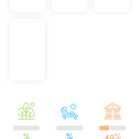
%
%
40%