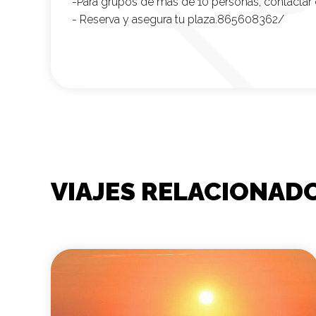
-
Para grupos de más de 10 personas, contactar
- Reserva y asegura tu plaza.865608362/
VIAJES RELACIONAD