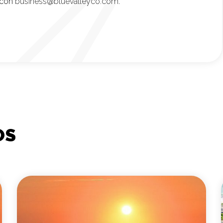
 con
business@bluevalleyco.com
.
OS