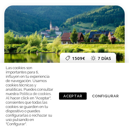
1509€
7 DÍAS
Las cookies son
importantes para ti,
LA MAGIA DE LA SELVA NEGRA Y ALSACIA
influyen en tu experiencia
de navegación. Usamos
Una de las rutas más bellas y mágicas
cookies técnicas y
analíticas. Puedes consultar
nuestra
Política de cookies
.
ACEPTAR
CONFIGURAR
Al hacer click en "Aceptar",
consientes que todas las
cookies se guarden en tu
dispositivo o puedes
configurarlas o rechazar su
uso pulsando en
"Configurar".