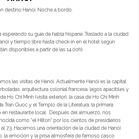
on destino Hanoi. Noche a bordo.
 esperando su guía de habla hispana. Traslado a la ciudad
anói y tiempo libre hasta check-in en el hotel según
án disponibles a partir de las 14.00h).
os las visitas de Hanói. Actualmente Hanói es la capital
rboladas, arquitectura colonial francesa, lagos apacibles y
e Ho Chi Minh (visita exterior), la casa de Ho Chi Minh
da Tran Quoc y el Templo de la Literatura, la primera
 en restaurante local. Después del almuerzo, nos
cida como “el Hilton” por los cientos de presidiarios
al 73. Hacemos una orientación de la ciudad de Hanói
do, la emoción y la prisa atmosfera de famoso casco