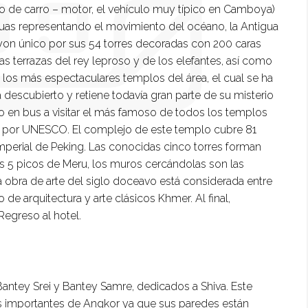
ipo de carro – motor, el vehículo muy típico en Camboya)
atuas representando el movimiento del océano, la Antigua
ayon único por sus 54 torres decoradas con 200 caras
as terrazas del rey leproso y de los elefantes, así como
 los más espectaculares templos del área, el cual se ha
descubierto y retiene todavía gran parte de su misterio
do en bus a visitar el más famoso de todos los templos
o por UNESCO. El complejo de este templo cubre 81
mperial de Peking. Las conocidas cinco torres forman
s 5 picos de Meru, los muros cercándolas son las
 obra de arte del siglo doceavo está considerada entre
de arquitectura y arte clásicos Khmer. Al final,
egreso al hotel.
antey Srei y Bantey Samre, dedicados a Shiva. Este
ás importantes de Angkor ya que sus paredes están