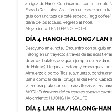
antigua de Hanói. Continuamos con el Templo N
Espada Restituida. Asistirán a un espectáculo tra
guía con una taza de café especial “egg coffee
diaria de los locales. Regreso al hotel.
Alojamiento:
LENID HANOI HOTEL
DÍA 4 HANOI-HALONG/LAN 
Desayuno en el hotel. Encuentro con su guía en el
Halong en un trayecto a través de las ricas tierr
de arroz, búfalos de agua, ejemplo de la vida rur
de Halong). Llegada a Halong y embarque a bor
Almuerzo a bordo. Tras el almuerzo, continuar
Bahía como la de la Tortuga, la del Perro, Cab
la famosa gruta con sus maravillosas vistas, para
NOTA: El itinerario del crucero es sujeto a cambi
Alojamiento:
HUONG HAI SEALIFE
DÍA 5 LAN HA/HALONG-HA