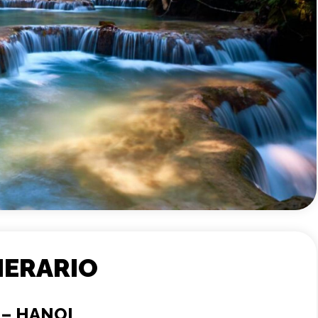
NERARIO
 – HANOI