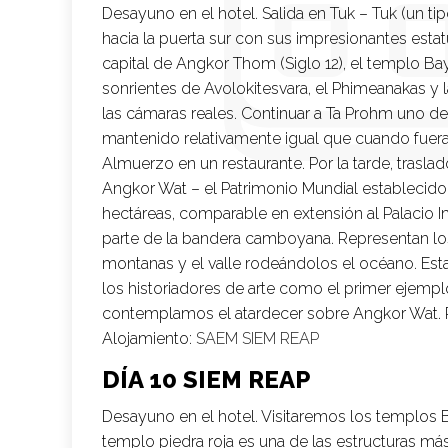
Desayuno en el hotel. Salida en Tuk – Tuk (un t
hacia la puerta sur con sus impresionantes est
capital de Angkor Thom (Siglo 12), el templo B
sonrientes de Avolokitesvara, el Phimeanakas y l
las cámaras reales. Continuar a Ta Prohm uno de
mantenido relativamente igual que cuando fuera 
Almuerzo en un restaurante. Por la tarde, trasla
Angkor Wat – el Patrimonio Mundial establecid
hectáreas, comparable en extensión al Palacio I
parte de la bandera camboyana. Representan lo
montanas y el valle rodeándolos el océano. Esta
los historiadores de arte como el primer ejemplo 
contemplamos el atardecer sobre Angkor Wat. R
Alojamiento:
SAEM SIEM REAP
DÍA 10 SIEM REAP
Desayuno en el hotel. Visitaremos los templos B
templo piedra roja es una de las estructuras m