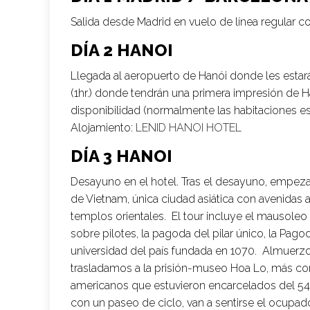
Salida desde Madrid en vuelo de línea regular c
DÍA 2 HANOI
Llegada al aeropuerto de Hanói donde les estará
(1hr.) donde tendrán una primera impresión de H
disponibilidad (normalmente las habitaciones est
Alojamiento:
LENID HANOI HOTEL
DÍA 3 HANOI
Desayuno en el hotel. Tras el desayuno, empezam
de Vietnam, única ciudad asiática con avenidas a
templos orientales. El tour incluye el mausoleo d
sobre pilotes, la pagoda del pilar único, la Pago
universidad del país fundada en 1070. Almuerzo
trasladamos a la prisión-museo Hoa Lo, más cono
americanos que estuvieron encarcelados del 54 
con un paseo de ciclo, van a sentirse el ocupa