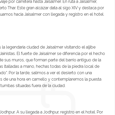
je por carretera hasta Jaisalmer. En ruta a Jaisalmer,
rto Thar. Este gran alcázar data al sigo XIV y destaca por
nuamos hacia Jaisalmer con llegada y registro en el hotel.
la legendaria ciudad de Jaisalmer visitando el aljibe
inistas. El fuerte de Jaisalmer se diferencia por el hecho
 sus muros, que forman parte del barrio antiguo de la
s ltalladas a mano, hechas todas de la piedra local de
o”. Por la tarde, salimos a ver el desierto con una
os de una hora en camello y contemplaremos la puesta
s tumbas situadas fuera de la ciudad.
Jodhpur. A su llegada a Jodhpur, registro en el hotel. Por