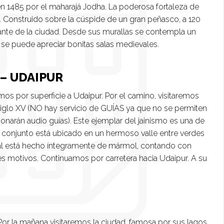
en 1485 por el maharajá Jodha. La poderosa fortaleza de
. Construido sobre la cúspide de un gran peñasco, a 120
nte de la ciudad. Desde sus murallas se contempla un
 se puede apreciar bonitas salas medievales.
 – UDAIPUR
os por superficie a Udaipur. Por el camino, visitaremos
siglo XV (NO hay servicio de GUÍAS ya que no se permiten
onarán audio guías). Este ejemplar del jainismo es una de
l conjunto está ubicado en un hermoso valle entre verdes
ncipal está hecho íntegramente de mármol, contando con
es motivos. Continuamos por carretera hacia Udaipur. A su
or la mañana visitaremos la ciudad, famosa por sus lagos