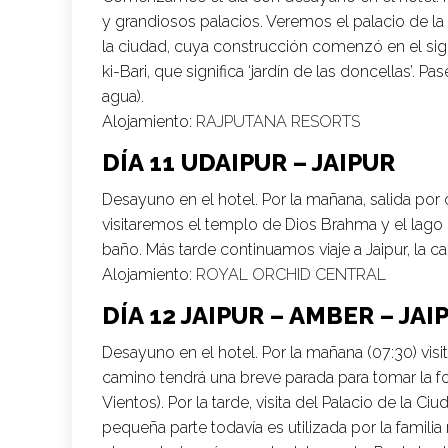
y grandiosos palacios. Veremos el palacio de la
la ciudad, cuya construcción comenzó en el sigl
ki-Bari, que significa ‘jardín de las doncellas’. P
agua).
Alojamiento:
RAJPUTANA RESORTS
DÍA 11 UDAIPUR – JAIPUR
Desayuno en el hotel. Por la mañana, salida por c
visitaremos el templo de Dios Brahma y el lag
baño. Más tarde continuamos viaje a Jaipur, la cap
Alojamiento:
ROYAL ORCHID CENTRAL
DÍA 12 JAIPUR – AMBER – JAI
Desayuno en el hotel. Por la mañana (07:30) visit
camino tendrá una breve parada para tomar la fo
Vientos). Por la tarde, visita del Palacio de la C
pequeña parte todavía es utilizada por la familia re