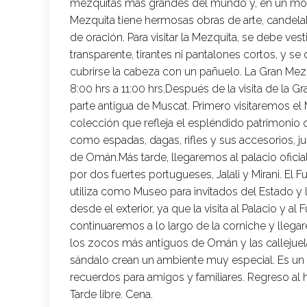
mezquitas más grandes del mundo y, en un mom
Mezquita tiene hermosas obras de arte, candela
de oración. Para visitar la Mezquita, se debe ve
transparente, tirantes ni pantalones cortos, y s
cubrirse la cabeza con un pañuelo. La Gran Mezqu
8:00 hrs a 11:00 hrs.Después de la visita de la G
parte antigua de Muscat. Primero visitaremos el
colección que refleja el espléndido patrimonio
como espadas, dagas, rifles y sus accesorios, j
de Omán.Más tarde, llegaremos al palacio oficial
por dos fuertes portugueses, Jalali y Mirani. El
utiliza como Museo para invitados del Estado y 
desde el exterior, ya que la visita al Palacio y 
continuaremos a lo largo de la corniche y llega
los zocos más antiguos de Omán y las callejuel
sándalo crean un ambiente muy especial. Es un
recuerdos para amigos y familiares. Regreso al 
Tarde libre. Cena.