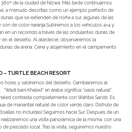
e 360º de la ciudad de Nizwa. Más tarde continuamos
iba’, a menudo descritas como un ejemplo perfecto de
dunas que se extienden de norte a sur, algunas de las
 son de color naranja.Subiremos a los vehículos 4×4 y
n en un recorrido a través de las ondulantes dunas de
en el desierto. Al atardecer, observaremos la
s dunas de arena. Cena y alojamiento en el campamento
LID – TURTLE BEACH RESORT
:00 horas y saldremos del desierto. Cambiaremos al
“Wadi bani Khaled” en árabe significa “oasis natural”.
 Khaled contrasta completamente con Wahiba Sands. Es
a de manantial natural de color verde claro. Disfrute de
(toallas no incluidas).Seguimos hacia Sur. Después de un
 realizaremos una visita panorámica de la misma, con una
do de pescado local. Tras la visita, seguiremos nuestro