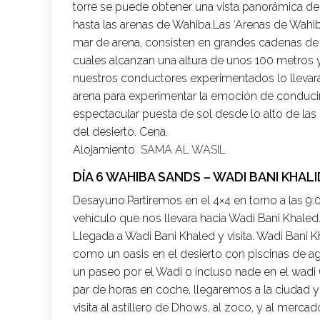
torre se puede obtener una vista panorámica d
hasta las arenas de Wahiba.Las ‘Arenas de Wah
mar de arena, consisten en grandes cadenas de 
cuales alcanzan una altura de unos 100 metros y
nuestros conductores experimentados lo llevará
arena para experimentar la emoción de conducir 
espectacular puesta de sol desde lo alto de la
del desierto. Cena.
Alojamiento
SAMA AL WASIL
DÍA 6 WAHIBA SANDS – WADI BANI KHA
Desayuno.Partiremos en el 4×4 en torno a las 9
vehículo que nos llevara hacia Wadi Bani Khaled. 
Llegada a Wadi Bani Khaled y visita. Wadi Bani
como un oasis en el desierto con piscinas de agu
un paseo por el Wadi o incluso nade en el wadi 
par de horas en coche, llegaremos a la ciudad y
visita al astillero de Dhows, al zoco, y al merca