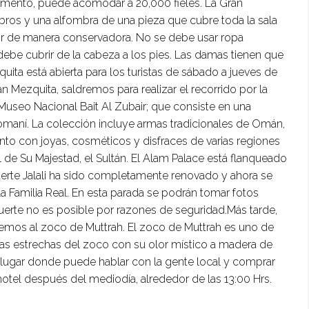
ento, puede acomodar a 20,000 fieles. La Gran
bros y una alfombra de una pieza que cubre toda la sala
stir de manera conservadora. No se debe usar ropa
e debe cubrir de la cabeza a los pies. Las damas tienen que
ita está abierta para los turistas de sábado a jueves de
ran Mezquita, saldremos para realizar el recorrido por la
 Museo Nacional Bait Al Zubair; que consiste en una
 omaní. La colección incluye armas tradicionales de Omán,
unto con joyas, cosméticos y disfraces de varias regiones
 de Su Majestad, el Sultán. El Alam Palace está flanqueado
 Fuerte Jalali ha sido completamente renovado y ahora se
la Familia Real. En esta parada se podrán tomar fotos
al Fuerte no es posible por razones de seguridad.Más tarde,
remos al zoco de Muttrah. El zoco de Muttrah es uno de
as estrechas del zoco con su olor místico a madera de
 lugar donde puede hablar con la gente local y comprar
hotel después del mediodía, alrededor de las 13:00 Hrs.