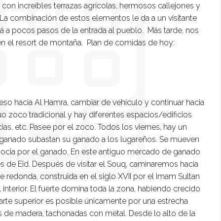
 con increíbles terrazas agrícolas, hermosos callejones y
 La combinación de estos elementos le da a un visitante
á a pocos pasos de la entrada al pueblo. Más tarde, nos
en el resort de montaña. Plan de comidas de hoy:
reso hacia Al Hamra, cambiar de vehículo y continuar hacia
uo zoco tradicional y hay diferentes espacios/edificios
ias, etc. Pasee por el zoco. Todos los viernes, hay un
anado subastan su ganado a los lugareños. Se mueven
gocia por el ganado. En este antiguo mercado de ganado
es de Eid. Después de visitar el Souq, caminaremos hacia
e redonda, construida en el siglo XVII por el Imam Sultan
el interior. El fuerte domina toda la zona, habiendo crecido
arte superior es posible únicamente por una estrecha
s de madera, tachonadas con metal. Desde lo alto de la