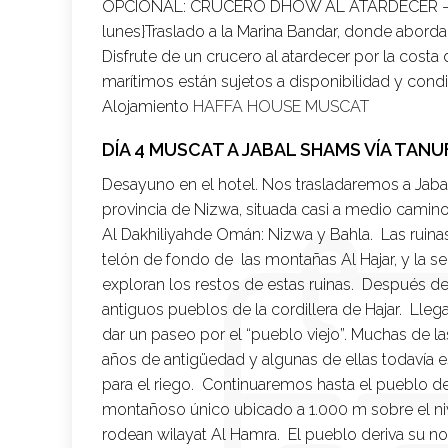
OPCIONAL:
CRUCERO DHOW AL ATARDECER –
lunes}Traslado a la Marina Bandar, donde abord
Disfrute de un crucero al atardecer por la cost
marítimos están sujetos a disponibilidad y condi
Alojamiento
HAFFA HOUSE MUSCAT
DÍA 4 MUSCAT A JABAL SHAMS VÍA TAN
Desayuno en el hotel. Nos trasladaremos a Jabal
provincia de Nizwa, situada casi a medio camin
Al Dakhiliyahde Omán: Nizwa y Bahla. Las ruinas
telón de fondo de las montañas Al Hajar, y la s
exploran los restos de estas ruinas. Después de 
antiguos pueblos de la cordillera de Hajar. L
dar un paseo por el “pueblo viejo”. Muchas de l
años de antigüedad y algunas de ellas todavía est
para el riego. Continuaremos hasta el pueblo de
montañoso único ubicado a 1.000 m sobre el niv
rodean wilayat Al Hamra. El pueblo deriva su no