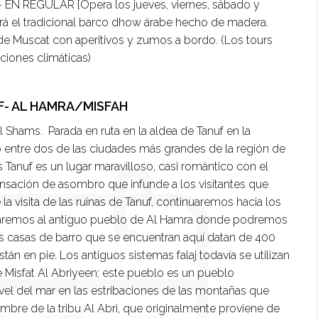
 EN REGULAR
{Opera los jueves, viernes, sábado y
ará el tradicional barco dhow árabe hecho de madera.
a de Muscat con aperitivos y zumos a bordo.
(Los tours
ciones climáticas)
UF- AL HAMRA/MISFAH
 Shams. Parada en ruta en la aldea de Tanuf en la
o entre dos de las ciudades más grandes de la región de
 Tanuf es un lugar maravilloso, casi romántico con el
ensación de asombro que infunde a los visitantes que
la visita de las ruinas de Tanuf, continuaremos hacia los
legaremos al antiguo pueblo de Al Hamra donde podremos
as casas de barro que se encuentran aquí datan de 400
án en pie. Los antiguos sistemas falaj todavía se utilizan
 Misfat Al Abriyeen; este pueblo es un pueblo
el del mar en las estribaciones de las montañas que
mbre de la tribu Al Abri, que originalmente proviene de