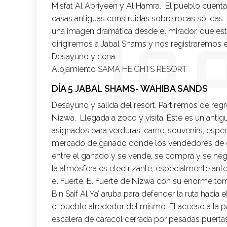
Misfat Al Abriyeen y Al Hamra. El pueblo cuenta
casas antiguas construidas sobre rocas sólidas.
una imagen dramática desde el mirador, que est
dirigiremos a Jabal Shams y nos registraremos 
Desayuno y cena.
Alojamiento
SAMA HEIGHTS RESORT
DÍA 5 JABAL SHAMS- WAHIBA SANDS
Desayuno y salida del resort. Partiremos de reg
Nizwa. Llegada a zoco y visita. Este es un antig
asignados para verduras, carne, souvenirs, espec
mercado de ganado donde los vendedores de g
entre el ganado y se vende, se compra y se ne
la atmósfera es electrizante, especialmente ant
el Fuerte. El Fuerte de Nizwa con su enorme torr
Bin Saif Al Ya’ aruba para defender la ruta hacia 
el pueblo alrededor del mismo. El acceso a la p
escalera de caracol cerrada por pesadas puerta