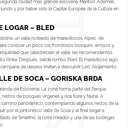
a segunda ciudad mas grande eslovena, Maribor. Además,
mundo y por haber sido la Capital Europea de la Cultura en
DE LOGAR – BLED
 dolina, un valle rodeado de maravillosos Alpes de
 Para conocer un poco los frondosos bosques, arroyos y
ranquilidad que caracterizan el valle, les recomendamos
llo Rinka. Después, salida rumbo Bled. El maravilloso lago,
 campana de deseos invitan a descubrir Led. Alojamiento.
ALLE DE SOCA – GORISKA BRDA
 grande de Eslovenia. La zona forma parte del Parque
, restos de bosques vírgenes y rica flora y fauna. A
 un camino panorámico, contemplando algunos restos de la
 por el pintoresco valle de Soca y al final llegar a
allado de Smartno, la torre mirador y una de las bodegas
o.