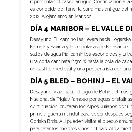
representan el casco antiguo. Continuación a l
es conocida por tener la parra mas antigua del 
2012. Alojamiento en Maribor.
DÍA 4 MARIBOR – EL VALLE 
Desayuno. EL camino les llevará hacia Logarska
Kamnik y Savinja y las montañas de Karavanke.
saltos de agua fría, caminitos escondidos y la t
una corta caminata (15min) hasta la cola de caba
un castillo medieval y una pequeña isla con una
DÍA 5 BLED – BOHINJ – EL V
Desayuno. Viaje hacia el lago de Bohinj, el mas
Nacional de Triglav, famoso por aguas cristalinas
continuación, cruzarán los Alpes Julianos por
primera guerra mundial para poder después seguir
Goriska Brda. Alli pueden visitar el pueblo amur
para catar los mejores vinos del país. Alojamient