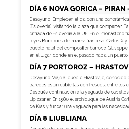
DÍA 6 NOVA GORICA – PIRAN
Desayuno. Empiecen el día con una panorámica po
(Eslovenia), visitando la plaza que comparten Esl
entrada de Eslovenia a la UE. En el monasterio 
reyes Borbones de la rama francesa: Carlos X y su 
pueblo natal del compositor barroco Giuseppe Ta
en el lugar, donde en el pasado había un puerto
DÍA 7 PORTOROZ – HRASTOVL
Desayuno. Viaje al pueblo Hrastovlje, conocido p
paredes están cubiertas con frescos, entre los 
Después continuación a la yeguada de cabellos d
Lipizzaner. En 1580 el archiduque de Austria Ca
de Kras y fundar una yeguada para las necesidade
DÍA 8 LIUBLIANA
Después del desayuno, tiempo libre hasta el aer