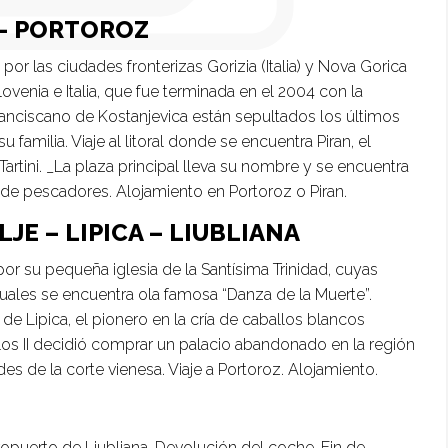
 – PORTOROZ
r las ciudades fronterizas Gorizia (Italia) y Nova Gorica
ovenia e Italia, que fue terminada en el 2004 con la
franciscano de Kostanjevica están sepultados los últimos
familia. Viaje al litoral donde se encuentra Piran, el
rtini. _La plaza principal lleva su nombre y se encuentra
 de pescadores. Alojamiento en Portoroz o Piran.
JE – LIPICA – LIUBLIANA
or su pequeña iglesia de la Santísima Trinidad, cuyas
cuales se encuentra ola famosa “Danza de la Muerte”.
e Lipica, el pionero en la cría de caballos blancos
rlos II decidió comprar un palacio abandonado en la región
s de la corte vienesa. Viaje a Portoroz. Alojamiento.
opuerto de Liubliana. Devolución del coche. Fin de