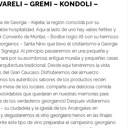
KVARELI – GREMI – KONDOLI –
a de Georgia – Kajetia, la región conocida por su
ble hospitalidad. Aquí al lado de uno hay valles fértiles y
 el Convento de Montas – Bodbe (siglo XI) con su hermoso
eorgianos – Santa Nino que llevo el cristianismo a Georgia
- Signagui. Al principio pasearemos en una pequeña y
ionará por su asombrosa, antigua muralla y pequeñas casas
quitectura tradicional. Desde aquí tendremos la vista
as del Gran Cáucaso. Disfrutaremos del almuerzo
emos los auténticos sabores de los productos recién
 la mesa de los locales, comparta una deliciosa comida
inolvidables que quedaran en nuestras memorias para
ida de los verdaderos georgianos! Después visitaremos
 su ciudadela y la iglesia de los Arcángeles en
 y degustaremos el vino georgiano henos en las tinajas
ente este tipo de vino preparaba el campesino georgiano