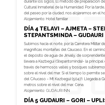
durante los siglos. El método de preparación del
Cultural Inmaterial de la Humanidad. Por la tarde,
del paseo por la ciudad, nos alojaremos en el hot
Alojamiento:
Hotel familiar
DÍA 4 TELAVI – AJMETA – S
STEPANTSMINDA – GUDAURI
Subimos hacia el norte, por la Carretera Militar 
magníficas montañas del Cáucaso. En el camino
el depósito de agua de Jinvaly, de sorprendente 
llevara a Kazbegui (Stepantsminda)- la principa
través de hermosos valles y bosques subiremos a
sobre el nivel del mar. Si el tiempo lo permite 
del CAucaso – Mt Kazbegui (5047). Llegada a Gu
metros sobre el nivel del mar. Cena.
Alojamiento:
GUDAURI INN
DÍA 5 GUDAURI – GORI – UPLI