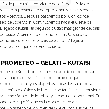
ue fue la parte más importante de la famosa Ruta de la
asado. Este impresionante complejo incluye las viviendas
retos y teatros. Después pasaremos por Gori, donde
seo de José Stalin. Continuaremos hacia el Oeste de
. Llegada a Kutaisi, la segunda ciudad más grande del país,
ólquida. Alojamiento en el hotel. (En Uplistsije se
equeñas cuestas, escaleras para subir / bajar, un
crema solar, gorra, zapato cerrado.
E PROMETEO – GELATI – KUTAISI
mentos de Kutaisi, que es un mercado típico donde van
os la mágica cueva kárstica de Prometeo, que le
de estalactitas y estalagmitas. Todas las salas de la
la música clásica y la iluminación fantástica, le convierte
va tiene 1800 m de longitud y la caminata aprx 1 hora). En
agati del siglo XI, que es la obra maestra de la
nte Monasterio de la Virgen de Guelati, con sus bellos