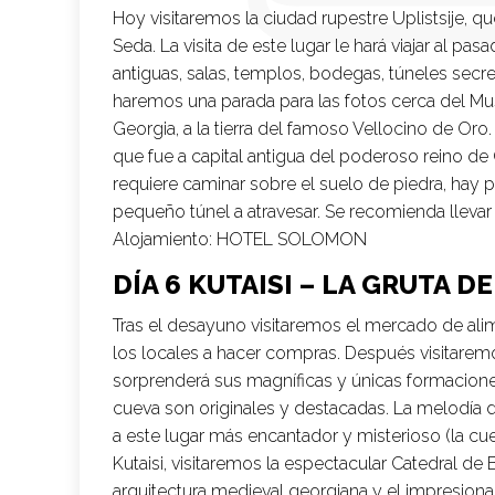
Hoy visitaremos la ciudad rupestre Uplistsije, q
Seda. La visita de este lugar le hará viajar al p
antiguas, salas, templos, bodegas, túneles sec
haremos una parada para las fotos cerca del Mu
Georgia, a la tierra del famoso Vellocino de Oro
que fue a capital antigua del poderoso reino de C
requiere caminar sobre el suelo de piedra, hay p
pequeño túnel a atravesar. Se recomienda llevar 
Alojamiento:
HOTEL SOLOMON
DÍA 6 KUTAISI – LA GRUTA D
Tras el desayuno visitaremos el mercado de ali
los locales a hacer compras. Después visitarem
sorprenderá sus magníficas y únicas formaciones 
cueva son originales y destacadas. La melodía de 
a este lugar más encantador y misterioso (la cue
Kutaisi, visitaremos la espectacular Catedral de B
arquitectura medieval georgiana y el impresiona