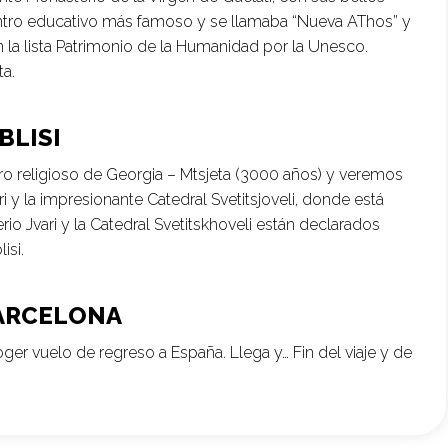
entro educativo más famoso y se llamaba “Nueva AThos” y
n la lista Patrimonio de la Humanidad por la Unesco.
ta.
BLISI
tro religioso de Georgia – Mtsjeta (3000 años) y veremos
ri y la impresionante Catedral Svetitsjoveli, donde está
io Jvari y la Catedral Svetitskhoveli están declarados
isi.
 BARCELONA
oger vuelo de regreso a España. Llega y… Fin del viaje y de