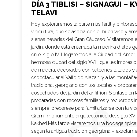
DÍA 3 TIBLISI – SIGNAGUI – 
TELAVI
Hoy exploraremos la parte más fértil y pintoresc
vinicultura, que se asocia con el buen vino y ama
sierras nevadas del Gran Cáucaso. Visitaremos
jardín, donde está enterrada la madrina d elos g
en el siglo IV. Llegaremos a la Ciudad del Amor
hermosa ciudad del siglo XVIII, que les impres
de madera, decoradas con balcones tallados y ar
espectacular al Valle de Alazani y a las montañ
tradicional georgiano con los locales y probar
cosechados del jardín del anfitrión. Siéntase en
preparadas con recetas familiares y recuerdos 
siempre ¡prepárese para familiarizarse con la v
Gremi, monumento arquitectónico del siglo XVI –
Kakheti.Más tarde visitaremos una bodega típica
según la antigua tradición georgiana – exactam