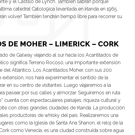
ante y el Castillo de Lynch. También sabrán porque
ltima catedral Catolo9ica levantada en irlanda en 1965.
án volver! También tendrán tiempo libre para recorrer su
OS DE MOHER – LIMERICK – CORK
do de Galway viajando al sur hacia los Acantilados de
lico significa Terreno Rocoso, una importante extensión
te del Atlántico. Los Acantilados Moher, con sus 200
 extensión, nos hará experimentar el sentido de la
rar en su centro de visitantes. Luego viajaremos a la
ra pasear por sus calles y almorzar. Seguiremos en ruta
o” cuenta con espectaculares paisajes, riqueza cultural y
ite con otras grandes ciudades de Irlanda. La producción
pales productoras de whisky del país. Realizaremos una
ares como la iglesia de Santa Ana Shanon, el reloj de la
r. Cork como Venecia, es una ciudad construida sobre agua