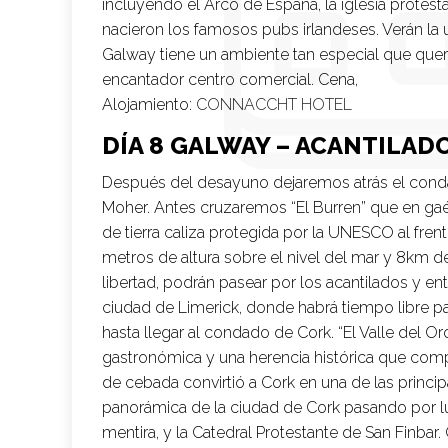
incluyendo el Arco de España, la iglesia protest
nacieron los famosos pubs irlandeses. Verán la u
Galway tiene un ambiente tan especial que querr
encantador centro comercial. Cena,
Alojamiento:
CONNACCHT HOTEL
DÍA 8 GALWAY – ACANTILAD
Después del desayuno dejaremos atrás el conda
Moher. Antes cruzaremos “El Burren” que en gaé
de tierra caliza protegida por la UNESCO al fren
metros de altura sobre el nivel del mar y 8km de
libertad, podrán pasear por los acantilados y ent
ciudad de Limerick, donde habrá tiempo libre pa
hasta llegar al condado de Cork. “El Valle del Or
gastronómica y una herencia histórica que comp
de cebada convirtió a Cork en una de las princi
panorámica de la ciudad de Cork pasando por lug
mentira, y la Catedral Protestante de San Finba