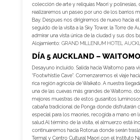
colección de arte y reliquias Maori y polinesias
realizaremos un paseo por uno de los barrios 
Bay. Despues nos dirigiremos de nuevo hacia el c
seguido de la visita a la Sky Tower, la Torre de 
admirar una vista única de la ciudad y sus dos 
Alojamiento:
GRAND MILLENIUM HOTEL AUCK
DÍA 5 AUCKLAND – WAITOM
Desayuno incluido. Salida hacia Waitomo para vi
“Footwhistle Cave”. Comenzaremos el viaje hacia
rica región agrícola de Waikato. A nuestra llega
una de las cuevas más grandes de Waitomo, dond
mejores muestras de estos gusanitos luminosos. T
cabaña tradicional de Ponga donde disfrutarán 
especial para los maoríes, recogida a mano en 
salud.Al término de la visita, el almuerzo está in
continuaremos hacia Rotorua donde serán traslad
Termal y Centro Cultural Maorí con el Instituto