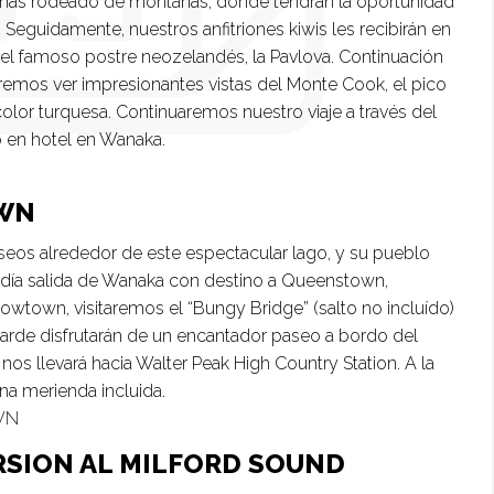
linas rodeado de montañas, donde tendrán la oportunidad
. Seguidamente, nuestros anfitriones kiwis les recibirán en
el famoso postre neozelandés, la Pavlova. Continuación
dremos ver impresionantes vistas del Monte Cook, el pico
olor turquesa. Continuaremos nuestro viaje a través del
o en hotel en Wanaka.
OWN
aseos alrededor de este espectacular lago, y su pueblo
o día salida de Wanaka con destino a Queenstown,
owtown, visitaremos el “Bungy Bridge” (salto no incluído)
 tarde disfrutarán de un encantador paseo a bordo del
nos llevará hacia Walter Peak High Country Station. A la
una merienda incluida.
WN
RSION AL MILFORD SOUND