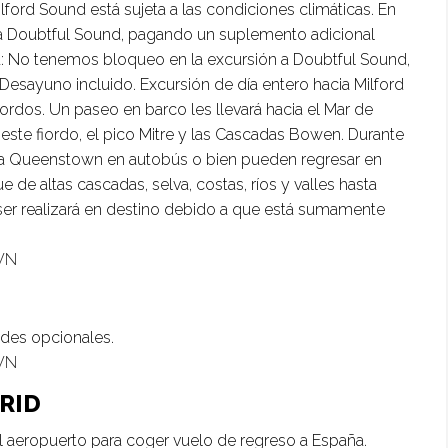
ilford Sound está sujeta a las condiciones climáticas. En
 a Doubtful Sound, pagando un suplemento adicional
a: No tenemos bloqueo en la excursión a Doubtful Sound,
e) Desayuno incluido. Excursión de día entero hacia Milford
ordos. Un paseo en barco les llevará hacia el Mar de
este fiordo, el pico Mitre y las Cascadas Bowen. Durante
cia Queenstown en autobús o bien pueden regresar en
 de altas cascadas, selva, costas, ríos y valles hasta
va ser realizará en destino debido a que está sumamente
WN
dades opcionales.
WN
RID
al aeropuerto para coger vuelo de regreso a España.