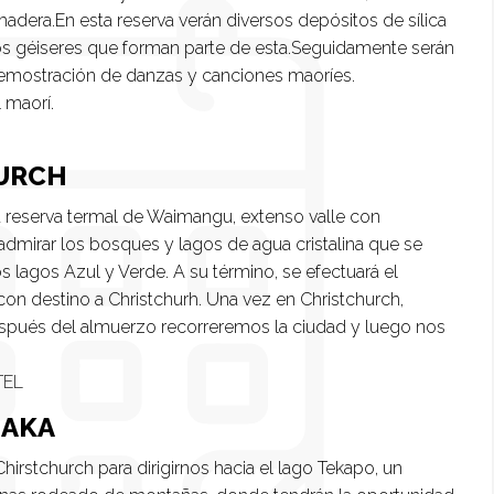
madera.En esta reserva verán diversos depósitos de sílica
 los géiseres que forman parte de esta.Seguidamente serán
 demostración de danzas y canciones maoríes.
l maorí.
HURCH
a reserva termal de Waimangu, extenso valle con
dmirar los bosques y lagos de agua cristalina que se
os lagos Azul y Verde. A su término, se efectuará el
con destino a Christchurh. Una vez en Christchurch,
Después del almuerzo recorreremos la ciudad y luego nos
TEL
NAKA
rstchurch para dirigirnos hacia el lago Tekapo, un