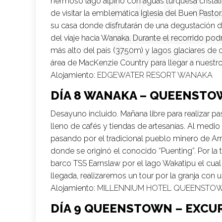
hermoso lago alpino con aguas turquesa crista
de visitar la emblemática Iglesia del Buen Pastor
su casa donde disfrutarán de una degustación d
del viaje hacia Wanaka. Durante el recorrido po
más alto del país (3750m) y lagos glaciares de c
área de MacKenzie Country para llegar a nuestr
Alojamiento:
EDGEWATER RESORT WANAKA
DÍA 8 WANAKA – QUEENST
Desayuno incluido. Mañana libre para realizar p
lleno de cafés y tiendas de artesanías. Al medi
pasando por el tradicional pueblo minero de Arr
donde se originó el conocido “Puenting”. Por la
barco TSS Earnslaw por el lago Wakatipu el cual 
llegada, realizaremos un tour por la granja con 
Alojamiento:
MILLENNIUM HOTEL QUEENSTO
DÍA 9 QUEENSTOWN – EXCU