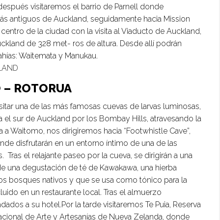
, después visitaremos el barrio de Parnell donde
más antiguos de Auckland, seguidamente hacia Mission
entro de la ciudad con la visita al Viaducto de Auckland,
Auckland de 328 met- ros de altura. Desde allí podrán
bahías: Waitemata y Manukau.
LAND
O – ROTORUA
sitar una de las más famosas cuevas de larvas luminosas,
 el sur de Auckland por los Bombay Hills, atravesando la
da a Waitomo, nos dirigiremos hacia “Footwhistle Cave”,
e disfrutarán en un entorno íntimo de una de las
ras el relajante paseo por la cueva, se dirigirán a una
de una degustación de té de Kawakawa, una hierba
los bosques nativos y que se usa como tónico para la
cluido en un restaurante local. Tras el almuerzo
ados a su hotel.Por la tarde visitaremos Te Puia, Reserva
 Nacional de Arte y Artesanías de Nueva Zelanda, donde